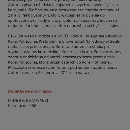
Autorka pisała o ludziach najważniejszych w swoim życiu, o
kardynale Kim Soo-hwanie, który zawsze chętnie rozmawiał
z nią, o Park Gyeong-ri, który wyciągnał ją z cienia do
społeczeństwa kiedy miała problem z relacjami z ludźmi i o
malarzu Park Soo-geunie, który nauczył ją jak być szczęśliwą.
Park Wan-seo urodziła się w 1931 roku w Hwanghaebuk-do w
Korei Północnej. Wstąpiła na Uniwersytet Narodowy w Seulu,
najbardziej prestiżowy w Korei, ale porzuciła studia po
wybuchu wojny koreańskiej i śmierci jej brata. Podczas wojny
została oddzielona od matki i starszego brata przez armię
Korei Północnej, która przeniosła ich do Korei Północnej.
Mieszkała w wiosce Achui w Guri pod Seulem aż do śmierci.
Autorka zmarła 22 stycznia 2011 roku na raka
Dodatkowe informacje:
ISBN: 9788972754671
Ilość stron: 268