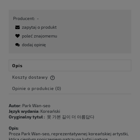
Producent:
-
zapytaj o produkt
poleć znajomemu
dodaj opinię
Opis
Koszty dostawy
Cena nie zawiera ewentualnych kosztów płatności
Opinie o produkcie (0)
Autor
: Park Wan-seo
Język wydania
: Koreański
Oryginalny tytuł :
못 가본 길이 더 아름답다
Opis
:
Proza Park Wan-seo, reprezentatywnej koreańskiej artystki,
która ciepłym spojrzeniem patrzy na ludzi i naturę.