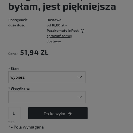
byłam, jest piękniejsza
Dostępność:
Dostawa:
duża ilość
od 16,80 zł
-
Paczkomaty inPost
sprawdź formy
Cena nie zawiera ewentualnych kosztów płatności
dostawy
51,94 ZŁ
Cena:
*
Stan:
*
Wysyłka w:
Do koszyka
szt.
*
- Pole wymagane