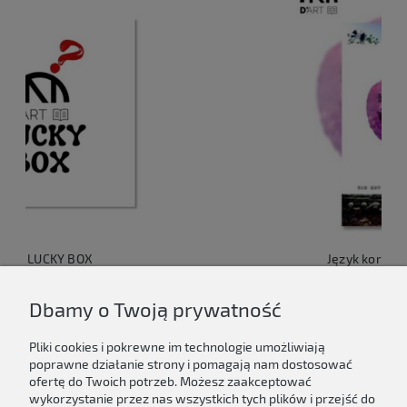
Język koreański dla Polaków 1
149,00 zł
Dbamy o Twoją prywatność
Do koszyka
Pliki cookies i pokrewne im technologie umożliwiają
poprawne działanie strony i pomagają nam dostosować
ofertę do Twoich potrzeb. Możesz zaakceptować
wykorzystanie przez nas wszystkich tych plików i przejść do