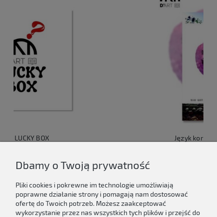
Język koreański dla Polaków 1
149,00 zł
Dbamy o Twoją prywatność
Do koszyka
Pliki cookies i pokrewne im technologie umożliwiają
poprawne działanie strony i pomagają nam dostosować
ofertę do Twoich potrzeb. Możesz zaakceptować
wykorzystanie przez nas wszystkich tych plików i przejść do