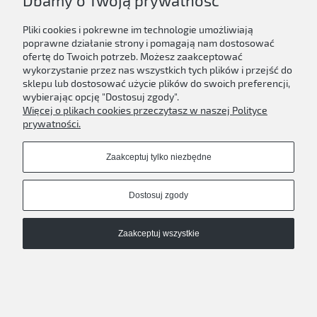
Dbamy o Twoją prywatność
Pliki cookies i pokrewne im technologie umożliwiają
poprawne działanie strony i pomagają nam dostosować
ofertę do Twoich potrzeb. Możesz zaakceptować
wykorzystanie przez nas wszystkich tych plików i przejść do
sklepu lub dostosować użycie plików do swoich preferencji,
wybierając opcję "Dostosuj zgody".
Więcej o plikach cookies przeczytasz w naszej Polityce
prywatności.
Zaakceptuj tylko niezbędne
Dostosuj zgody
Hoshi X Woozi SEVENTEEN BEAM ( Weverse ver. )
Zaakceptuj wszystkie
64,00 zł
Do koszyka