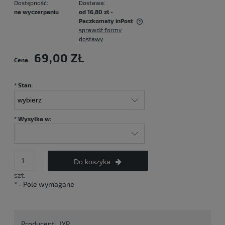
Dostępność:
Dostawa:
na wyczerpaniu
od 16,80 zł
-
Paczkomaty inPost
sprawdź formy
Cena nie zawiera ewentualnych kosztów płatności
dostawy
69,00 ZŁ
Cena:
*
Stan:
*
Wysyłka w:
Do koszyka
szt.
*
- Pole wymagane
Producent:
JYP