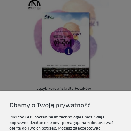
Język koreański dla Polaków 1
149,00 zł
Dbamy o Twoją prywatność
Do koszyka
Pliki cookies i pokrewne im technologie umożliwiają
poprawne działanie strony i pomagają nam dostosować
ofertę do Twoich potrzeb. Możesz zaakceptować