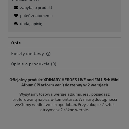
zapytaj o produkt
poleć znajomemu
dodaj opinię
Opis
Koszty dostawy
Cena nie zawiera ewentualnych kosztów płatności
Opinie o produkcie (0)
Oficjalny produkt XDINARY HEROES LIVE and FALL 5th Mini
Album ( Platform ver. ) dostępny w 2 wersjach
Wysyłamy losową wersję albumu, jeśli posiadasz
preferowaną napisz w komentarzu. W miarę dostępności
wyślemy wedle twoich upodobań. Przy zakupie 2 sztuk
otrzymasz 2 różne wersje.