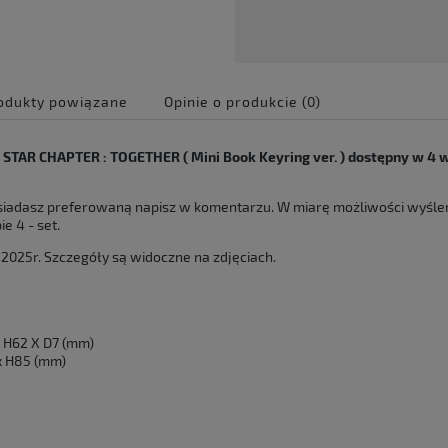
odukty powiązane
Opinie o produkcie (0)
e zawiera ewentualnych
 STAR CHAPTER : TOGETHER ( Mini Book Keyring ver. ) dostępny w 4 
 płatności
siadasz preferowaną napisz w komentarzu. W miarę możliwości wyśle
e 4 - set.
 2025r. Szczegóły są widoczne na zdjęciach.
X H62 X D7 (mm)
 x H85 (mm)