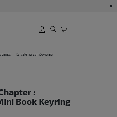
Zarejestruj się
Zaloguj się
atność
Książki na zamówienie
Chapter :
ini Book Keyring