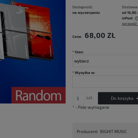
Dostępność:
Dostawa
na wyczerpaniu
od 16,80 
inPost
sprawdź 
Cena nie zawiera ewentualnych kosztów
68,00 ZŁ
Cena:
płatności
*
Stan:
*
Wysyłka w:
szt.
Do koszyka
*
- Pole wymagane
Producent:
BIGHIT MUSIC