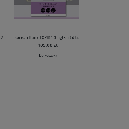
2
Korean Bank TOPIK 1 (English Edition)
KATSEYE Beautifu
105,00 zł
106,00 zł
Do koszyka
Do koszyka