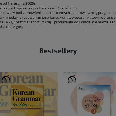
ię od
1. sierpnia 2025r;
rankingach sprzedaży w Korei oraz Polsce(OLiS)
c towary pod zamowienie dla konkretnych klientów zwroty przyjmuj
styki międzynarodowej; zmiana kursu walutowego; unikatowy, ogranicz
ek VAT, Koszt transportu z kraju producenta do Polski) i nie będzie ża
płacone z góry
Bestsellery