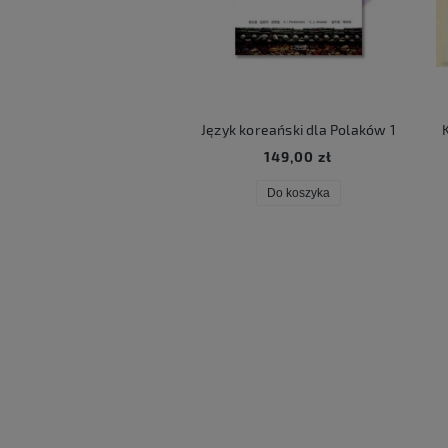
ART LUCKY BOX
Język koreański dla Polaków 1
Ko
59,00 zł
149,00 zł
Do koszyka
Do koszyka