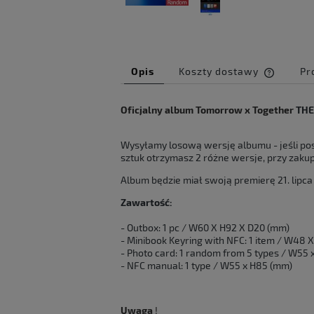
Opis
Koszty dostawy
Pr
Cena ni
Oficjalny album Tomorrow x Together
THE
kosztów
Wysyłamy losową wersję albumu - jeśli po
sztuk otrzymasz 2 różne wersje, przy zakupi
Album będzie miał swoją premierę 21. lipca
Zawartość:
- Outbox: 1 pc / W60 X H92 X D20 (mm)
- Minibook Keyring with NFC: 1 item / W48 
- Photo card: 1 random from 5 types / W55
- NFC manual: 1 type / W55 x H85 (mm)
Uwaga
!