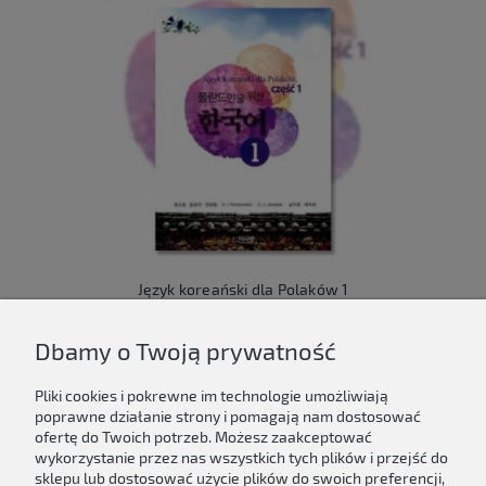
Język koreański dla Polaków 1
149,00 zł
Dbamy o Twoją prywatność
Do koszyka
Pliki cookies i pokrewne im technologie umożliwiają
poprawne działanie strony i pomagają nam dostosować
ofertę do Twoich potrzeb. Możesz zaakceptować
wykorzystanie przez nas wszystkich tych plików i przejść do
sklepu lub dostosować użycie plików do swoich preferencji,