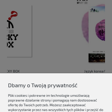
Język koreański dla Polaków 1
149,00 zł
Dbamy o Twoją prywatność
Do koszyka
Pliki cookies i pokrewne im technologie umożliwiają
poprawne działanie strony i pomagają nam dostosować
ofertę do Twoich potrzeb. Możesz zaakceptować
wykorzystanie przez nas wszystkich tych plików i przejść do