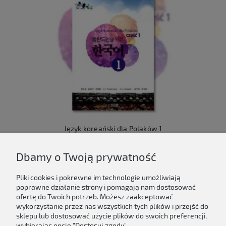
Język koreański dla Polaków 1
149,00 zł
Dbamy o Twoją prywatność
Do koszyka
Pliki cookies i pokrewne im technologie umożliwiają
poprawne działanie strony i pomagają nam dostosować
ofertę do Twoich potrzeb. Możesz zaakceptować
wykorzystanie przez nas wszystkich tych plików i przejść do
sklepu lub dostosować użycie plików do swoich preferencji,
Newsletter
wybierając opcję "Dostosuj zgody".