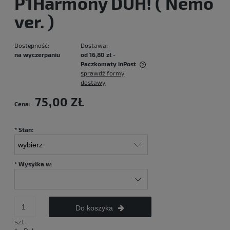
P1Harmony DUH! ( Nemo
ver. )
Dostępność:
Dostawa:
na wyczerpaniu
od 16,80 zł
-
Paczkomaty inPost
sprawdź formy
Cena nie zawiera ewentualnych kosztów płatności
dostawy
75,00 ZŁ
Cena:
*
Stan:
*
Wysyłka w:
Do koszyka
szt.