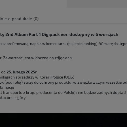
inie o produkcie (0)
e zawiera ewentualnych
ty 2nd Album Part 1 Digipack ver. dostępny w 6 wersjach
 płatności
asz preferowaną, napisz w komentarzu (najlepiej ranking). W miarę dostę
. Zawartość jest widoczna na zdjęciach.
ę od
25. lutego 2025r.
nkigach sprzedaży w Korei i Polsce (OLiS)
x (pod folią) służy do ochrony produktu, w związku z czym wszelkie od
lamacji;
 transportu z kraju producenta do Polski) i nie będzie żadnych dopłat!
łacone z góry.