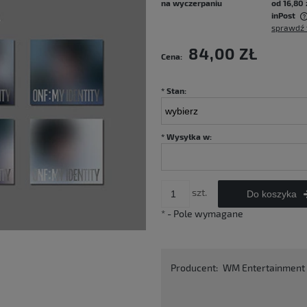
na wyczerpaniu
od 16,80 
inPost
sprawdź 
Cena nie zawiera ewentualnych kosztów
84,00 ZŁ
Cena:
płatności
*
Stan:
*
Wysyłka w:
szt.
Do koszyka
*
- Pole wymagane
Producent:
WM Entertainment