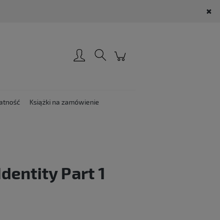
Zarejestruj się
Zaloguj się
atność
Książki na zamówienie
dentity Part 1
: