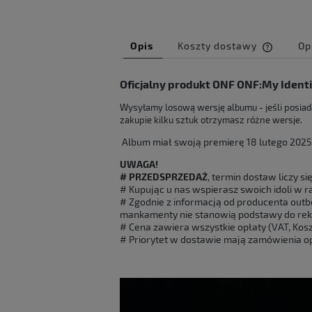
Opis
Koszty dostawy
Op
Cena ni
Oficjalny produkt ONF ONF:My Identi
kosztów
Wysyłamy losową wersję albumu - jeśli posiad
zakupie kilku sztuk otrzymasz różne wersje.
Album miał swoją premierę 18 lutego 2025r
UWAGA!
# PRZEDSPRZEDAŻ
, termin dostaw liczy si
# Kupując u nas wspierasz swoich idoli w ra
# Zgodnie z informacją od producenta outbo
mankamenty nie stanowią podstawy do rek
# Cena zawiera wszystkie opłaty (VAT, Koszt
# Priorytet w dostawie mają zamówienia op