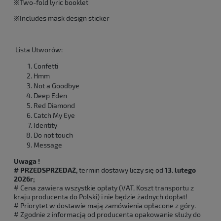
※Two-fold lyric booklet
※Includes mask design sticker
Lista Utworów:
Confetti
Hmm
Not a Goodbye
Deep Eden
Red Diamond
Catch My Eye
Identity
Do not touch
Message
Uwaga !
# PRZEDSPRZEDAŻ,
termin dostawy liczy się od
13. lutego
2026r;
# Cena zawiera wszystkie opłaty (VAT, Koszt transportu z
kraju producenta do Polski) i nie będzie żadnych dopłat!
# Priorytet w dostawie mają zamówienia opłacone z góry.
# Zgodnie z informacją od producenta opakowanie służy do