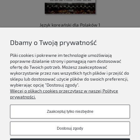
Język koreański dla Polaków 1
149,00 zł
Dbamy o Twoją prywatność
Do koszyka
Pliki cookies i pokrewne im technologie umożliwiają
poprawne działanie strony i pomagają nam dostosować
ofertę do Twoich potrzeb. Możesz zaakceptować
wykorzystanie przez nas wszystkich tych plików i przejść do
sklepu lub dostosować użycie plików do swoich preferencji,
Newsletter
wybierając opcję "Dostosuj zgody".
Więcej o plikach cookies przeczytasz w naszej Polityce
Podaj swój adres e-mail, jeżeli chcesz otrzymywać
prywatności.
informacje o nowościach i promocjach.
Zaakceptuj tylko niezbędne
Zapisz się
Dostosuj zgody