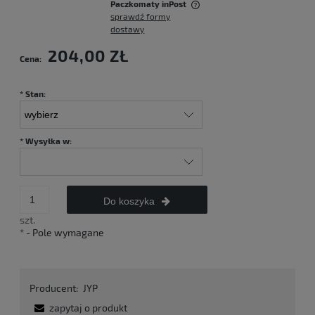
Paczkomaty inPost
sprawdź formy
Cena nie zawiera ewentualnych kosztów płatności
dostawy
204,00 ZŁ
Cena:
*
Stan:
*
Wysyłka w:
Do koszyka
szt.
*
- Pole wymagane
Producent:
JYP
zapytaj o produkt