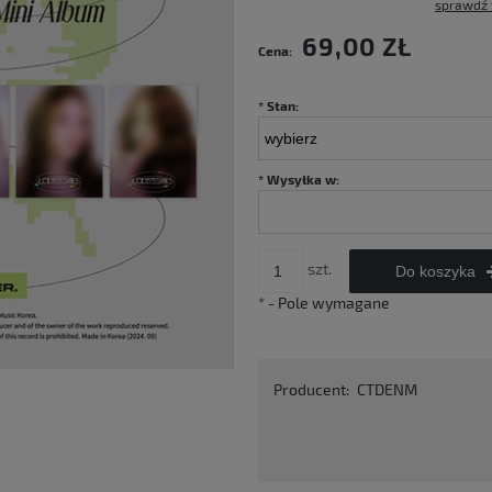
sprawdź 
Cena nie zawiera ewentualnych kosztów
69,00 ZŁ
Cena:
płatności
*
Stan:
*
Wysyłka w:
szt.
Do koszyka
*
- Pole wymagane
Producent:
CTDENM