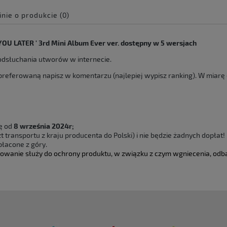
inie o produkcie (0)
e zawiera ewentualnych
OU LATER ' 3rd Mini Album Ever ver. dostępny w 5 wersjach
 płatności
odsłuchania utworów w internecie.
preferowaną napisz w komentarzu (najlepiej wypisz ranking). W miar
ię od
8 września 2024r;
 transportu z kraju producenta do Polski) i nie będzie żadnych dopłat!
łacone z góry.
owanie służy do ochrony produktu, w związku z czym wgniecenia, odba