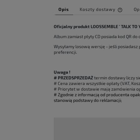
Opis
Koszty dostawy
Op
Cena ni
Oficjalny produkt LOOSSEMBLE ' TALK TO Y
kosztów
Album zamiast płyty CD posiada kod QR do 
Wysyłamy losową wersję - jeśli posiadasz 
preferencji.
Uwaga !
# PRZEDSPRZEDAŻ
termin dostawy liczy s
# Cena zawiera wszystkie opłaty (VAT, Koszt
# Priorytet w dostawie mają zamówienia op
# Zgodnie z informacją od producenta opak
stanowią podstawy do reklamacji;