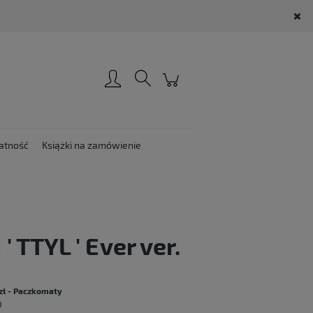
Zarejestruj się
Zaloguj się
atność
Książki na zamówienie
TTYL ' Ever ver.
:
zł
- Paczkomaty