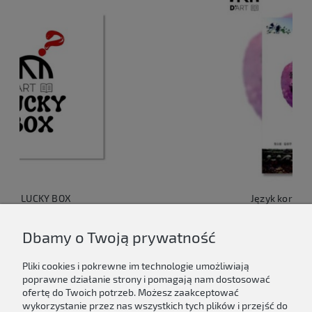
Język koreański dla Polaków 1
149,00 zł
Dbamy o Twoją prywatność
Do koszyka
Pliki cookies i pokrewne im technologie umożliwiają
poprawne działanie strony i pomagają nam dostosować
ofertę do Twoich potrzeb. Możesz zaakceptować
wykorzystanie przez nas wszystkich tych plików i przejść do