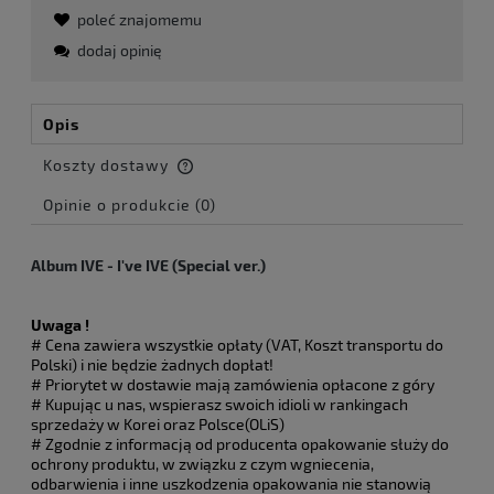
poleć znajomemu
dodaj opinię
Opis
Koszty dostawy
Cena nie zawiera ewentualnych kosztów płatności
Opinie o produkcie (0)
Album IVE - I've IVE (Special ver.)
Uwaga !
# Cena zawiera wszystkie opłaty (VAT, Koszt transportu do
Polski) i nie będzie żadnych dopłat!
# Priorytet w dostawie mają zamówienia opłacone z góry
# Kupując u nas, wspierasz swoich idioli w rankingach
sprzedaży w Korei oraz Polsce(OLiS)
# Zgodnie z informacją od producenta opakowanie służy do
ochrony produktu, w związku z czym wgniecenia,
odbarwienia i inne uszkodzenia opakowania nie stanowią