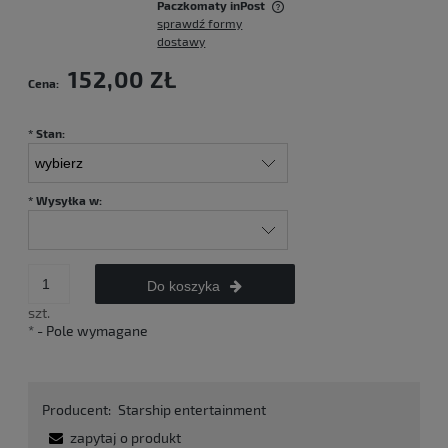
Paczkomaty inPost
sprawdź formy
Cena nie zawiera ewentualnych kosztów płatności
dostawy
152,00 ZŁ
Cena:
*
Stan:
*
Wysyłka w:
Do koszyka
szt.
*
- Pole wymagane
Producent:
Starship entertainment
zapytaj o produkt