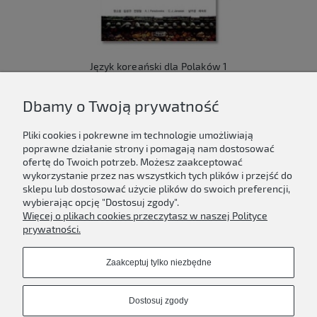
Język koreański dla Polaków 1
149,00 zł
Dbamy o Twoją prywatność
Do koszyka
Pliki cookies i pokrewne im technologie umożliwiają
poprawne działanie strony i pomagają nam dostosować
ofertę do Twoich potrzeb. Możesz zaakceptować
wykorzystanie przez nas wszystkich tych plików i przejść do
sklepu lub dostosować użycie plików do swoich preferencji,
Newsletter
wybierając opcję "Dostosuj zgody".
Więcej o plikach cookies przeczytasz w naszej Polityce
Podaj swój adres e-mail, jeżeli chcesz otrzymywać
prywatności.
informacje o nowościach i promocjach.
Zaakceptuj tylko niezbędne
Zapisz się
Dostosuj zgody