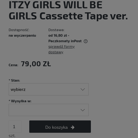
ITZY GIRLS WILL BE
GIRLS Cassette Tape ver.
Dostępność:
Dostawa:
na wyczerpaniu
od 16,80 zł
-
Paczkomaty inPost
sprawdź formy
Cena nie zawiera ewentualnych kosztów płatności
dostawy
79,00 ZŁ
Cena:
*
Stan:
*
Wysyłka w:
Do koszyka
szt.