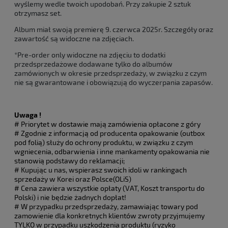
wyślemy wedle twoich upodobań. Przy zakupie 2 sztuk
otrzymasz set.
Album miał swoją premierę 9. czerwca 2025r. Szczegóły oraz
zawartość są widoczne na zdjęciach.
*Pre-order only widoczne na zdjęciu to dodatki
przedsprzedażowe dodawane tylko do albumów
zamówionych w okresie przedsprzedaży, w związku z czym
nie są gwarantowane i obowiązują do wyczerpania zapasów.
Uwaga !
# Priorytet w dostawie mają zamówienia opłacone z góry
# Zgodnie z informacją od producenta opakowanie (outbox
pod folią) służy do ochrony produktu, w związku z czym
wgniecenia, odbarwienia i inne mankamenty opakowania nie
stanowią podstawy do reklamacji;
# Kupując u nas, wspierasz swoich idoli w rankingach
sprzedaży w Korei oraz Polsce(OLiS)
# Cena zawiera wszystkie opłaty (VAT, Koszt transportu do
Polski) i nie będzie żadnych dopłat!
# W przypadku przedsprzedaży, zamawiając towary pod
zamowienie dla konkretnych klientów zwroty przyjmujemy
TYLKO w przypadku uszkodzenia produktu (ryzyko