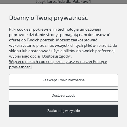
Język koreański dla Polaków 1
149,00 zł
Dbamy o Twoją prywatność
Do koszyka
Pliki cookies i pokrewne im technologie umożliwiają
poprawne działanie strony i pomagają nam dostosować
ofertę do Twoich potrzeb. Możesz zaakceptować
wykorzystanie przez nas wszystkich tych plików i przejść do
sklepu lub dostosować użycie plików do swoich preferencji,
Newsletter
wybierając opcję "Dostosuj zgody".
Więcej o plikach cookies przeczytasz w naszej Polityce
Podaj swój adres e-mail, jeżeli chcesz otrzymywać
prywatności.
informacje o nowościach i promocjach.
Zaakceptuj tylko niezbędne
Zapisz się
Dostosuj zgody
Zaakceptuj wszystkie
D'ART