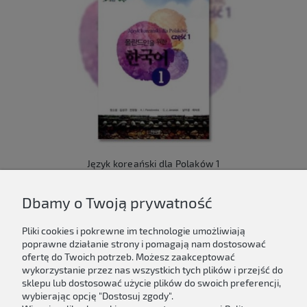
Język koreański dla Polaków 1
149,00 zł
Dbamy o Twoją prywatność
Do koszyka
Pliki cookies i pokrewne im technologie umożliwiają
poprawne działanie strony i pomagają nam dostosować
ofertę do Twoich potrzeb. Możesz zaakceptować
wykorzystanie przez nas wszystkich tych plików i przejść do
sklepu lub dostosować użycie plików do swoich preferencji,
Newsletter
wybierając opcję "Dostosuj zgody".