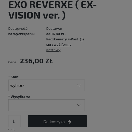
EXO REVERXE ( EX-
VISION ver. )
Dostępność:
Dostawa:
na wyczerpaniu
od 16,80 zł
-
Paczkomaty inPost
sprawdź formy
Cena nie zawiera ewentualnych kosztów płatności
dostawy
236,00 ZŁ
Cena:
*
Stan:
*
Wysyłka w:
Do koszyka
szt.