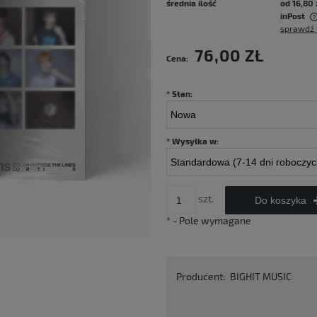
średnia ilość
od 16,80 
inPost
sprawdź 
Cena nie zawiera ewentualnych kosztów
76,00 ZŁ
Cena:
płatności
*
Stan:
*
Wysyłka w:
szt.
Do koszyka
*
- Pole wymagane
Producent:
BIGHIT MUSIC