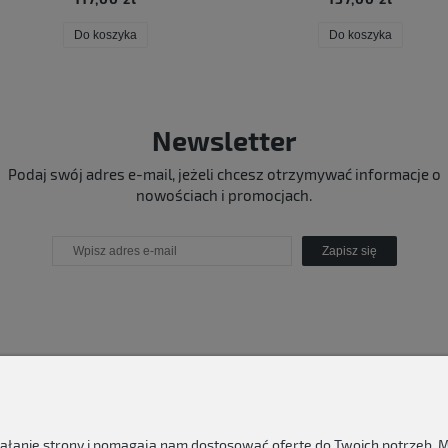
Do koszyka
Do koszyka
Newsletter
Podaj swój adres e-mail, jeżeli chcesz otrzymywać informacje o
nowościach i promocjach.
Zapisz się
ziałanie strony i pomagają nam dostosować ofertę do Twoich potrzeb.