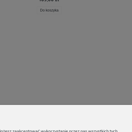
Do koszyka
Do koszyka
 Możesz zaakceptować wykorzystanie przez nas wszystkich tych