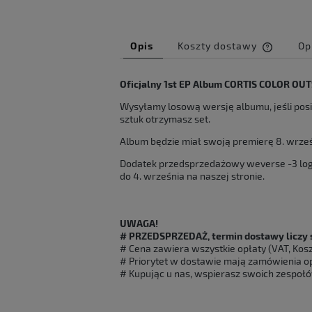
Opis
Koszty dostawy
Op
Cena ni
Oficjalny 1st EP Album CORTIS COLOR OUTS
kosztów
Wysyłamy losową wersję albumu, jeśli pos
sztuk otrzymasz set.
Album będzie miał swoją premierę 8. wrześ
Dodatek przedsprzedażowy weverse -3 logo 
do 4. września na naszej stronie.
UWAGA!
# PRZEDSPRZEDAŻ, termin dostawy liczy si
# Cena zawiera wszystkie opłaty (VAT, Koszt
# Priorytet w dostawie mają zamówienia o
# Kupując u nas, wspierasz swoich zespołó