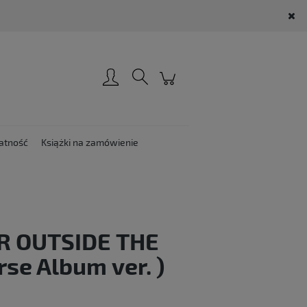
Zarejestruj się
Zaloguj się
atność
Książki na zamówienie
R OUTSIDE THE
se Album ver. )
: