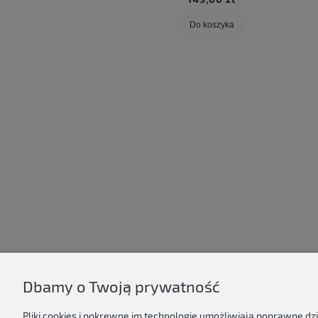
Do koszyka
Do koszyka
Dbamy o Twoją prywatność
D'ART
Pliki cookies i pokrewne im technologie umożliwiają poprawne d
Regulamin sklepu