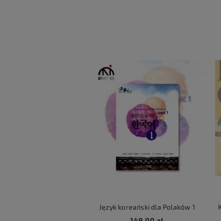
ART LUCKY BOX
Język koreański dla Polaków 1
Ko
59,00 zł
149,00 zł