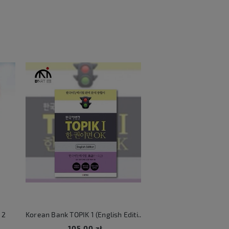
2
Korean Bank TOPIK 1 (English Edition)
KATSEYE Beautifu
105,00 zł
106,00 zł