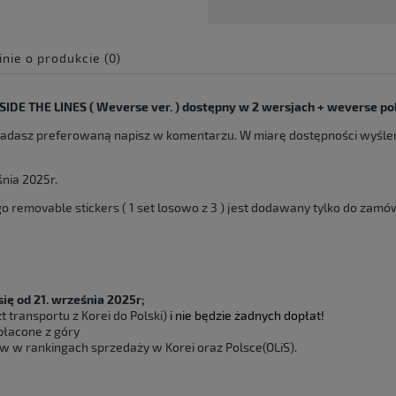
inie o produkcie (0)
e zawiera ewentualnych
IDE THE LINES ( Weverse ver. ) dostępny w 2 wersjach + weverse po
 płatności
iadasz preferowaną napisz w komentarzu. W miarę dostępności wyśle
nia 2025r.
removable stickers ( 1 set losowo z 3 ) jest dodawany tylko do zamó
ę od 21. września 2025r;
 transportu z Korei do Polski)
i
nie będzie żadnych dopłat!
płacone z góry
w w rankingach sprzedaży w Korei oraz Polsce(OLiS).