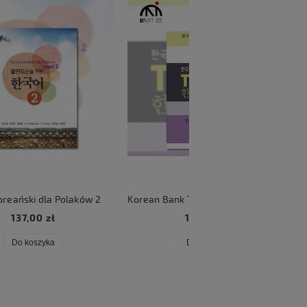
2
Korean Bank TOPIK 1 (English Edition)
KATSEYE Beautifu
105,00 zł
106,00 zł
Do koszyka
Do koszyka