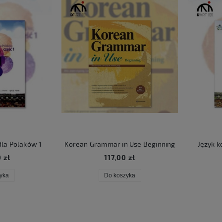
rean Grammar in Use Beginning
Język koreański dla Polaków 
117,00 zł
137,00 zł
Do koszyka
Do koszyka