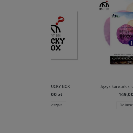
ART LUCKY BOX
Język koreański dla Polaków 1
Ko
59,00 zł
149,00 zł
Do koszyka
Do koszyka