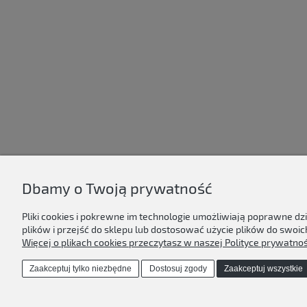
Dbamy o Twoją prywatność
D'ART
Pliki cookies i pokrewne im technologie umożliwiają poprawne d
Regulamin sklepu
plików i przejść do sklepu lub dostosować użycie plików do swoich
Polityka prywatności & cookies
Więcej o plikach cookies przeczytasz w naszej Polityce prywatnoś
Kontakt
Dostawa & płatność
Zaakceptuj tylko niezbędne
Dostosuj zgody
Zaakceptuj wszystkie
O nas