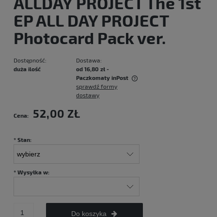
ALLDAY PROJECT The 1st
EP ALL DAY PROJECT
Photocard Pack ver.
Dostępność:
Dostawa:
duża ilość
od 16,80 zł
-
Paczkomaty inPost
sprawdź formy
Cena nie zawiera ewentualnych kosztów płatności
dostawy
52,00 ZŁ
Cena:
*
Stan:
*
Wysyłka w:
Do koszyka