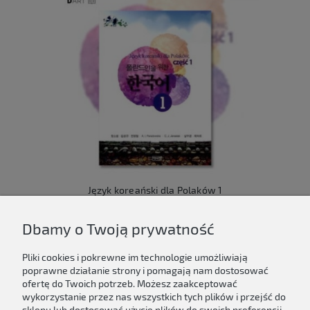
Język koreański dla Polaków 1
149,00 zł
Dbamy o Twoją prywatność
Do koszyka
Pliki cookies i pokrewne im technologie umożliwiają
poprawne działanie strony i pomagają nam dostosować
ofertę do Twoich potrzeb. Możesz zaakceptować
wykorzystanie przez nas wszystkich tych plików i przejść do
sklepu lub dostosować użycie plików do swoich preferencji,