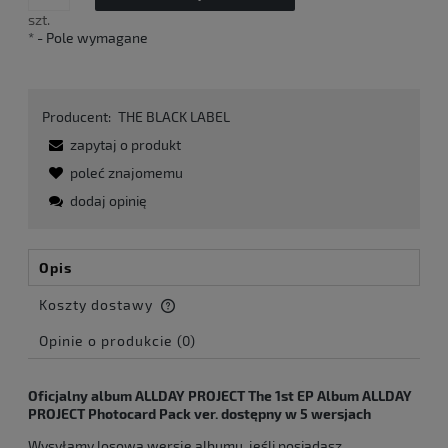
szt.
*
- Pole wymagane
Producent:
THE BLACK LABEL
zapytaj o produkt
poleć znajomemu
dodaj opinię
Opis
Koszty dostawy
Cena nie zawiera ewentualnych kosztów płatności
Opinie o produkcie (0)
Oficjalny album ALLDAY PROJECT The 1st EP Album ALLDAY
PROJECT Photocard Pack ver. dostępny w 5 wersjach
Wysyłamy losową wersję albumu, jeśli posiadasz