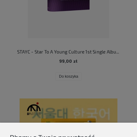
STAYC - Star To A Young Culture 1st Single Album
99,00 zł
Do koszyka