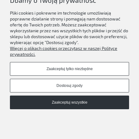
Dbamy o Twoją prywatność
Pliki cookies i pokrewne im technologie umożliwiają
poprawne działanie strony i pomagają nam dostosować
ofertę do Twoich potrzeb. Możesz zaakceptować
wykorzystanie przez nas wszystkich tych plików i przejść do
sklepu lub dostosować użycie plików do swoich preferencji,
wybierając opcję "Dostosuj zgody".
Więcej o plikach cookies przeczytasz w naszej Polityce
prywatności.
Zaakceptuj tylko niezbędne
Seoul University Korean Podręcznik 1B
153,70 zł
Dostosuj zgody
Do koszyka
Zaakceptuj wszystkie